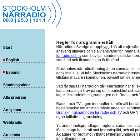
Regler för programinnehåll
Närradion i Sverige är uppbyggd så att varje sänd
Start
ansvarig utgivare och själv ansvarar för innehåll
för radio och tv
som beviljar sändningstillstånden. A
English
samfund och liknande kan få tillstånd.
Stockholms närradioförening är en sammanslutnin
Español
dock inte alla. Vi från Stockholms närradioförening
tillståndshavare i kommunen, oavsett om de är me
Sändningstider
Vad får sägas i närradion då? Närradion har till 
kanalerna inga krav på sig om opartiskhet och s
lagar: Yttrandefrihetsgrundlagen och Radio- och 
Alla program
Radio- och TV-lagen innehåller framför allt bes
bestämmelse om att man måste ange sin sändnings
Att lyssna
Granskningsnämnden för radio och TV
och GRN t
egna initiativ till granskning.
Webbradio
Yttrandefrihetsgrundlagen reglerar sådant som upp
förtal, olaga hot, brott mot tystnadsplikt, och att
Åklagare för brott mot Yttrandefrihetsgrundlagen 
Att sända
från allmänheten.