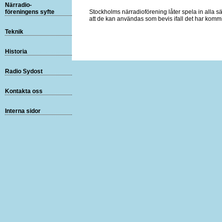
Närradio-
föreningens syfte
Stockholms närradioförening låter spela in alla 
att de kan användas som bevis ifall det har komm
Teknik
Historia
Radio Sydost
Kontakta oss
Interna sidor