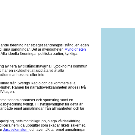
ande förening har ett eget sändningstillstånd, en egen
et i sina sändningar. Det är myndigheten
Myndigheten
lla ideella föreningar, politiska partier, kyrkliga
g av flera av tillståndshavarna i Stockholms kommun,
 har en skyldighet att upplåta tid åt alla
dlemmar hos oss eller inte.
skillnad från Sverigs Radio och de kommersiella
aklighet. Ramen för närradioverksamheten anges i två
TV-lagen.
tämmelser om annonser och sponsring samt en
beteckning tydligt. Tillsynsmyndighet för detta är
ar både emot anmälningar från allmänheten och tar
vigling, hets mot folkgrupp, olaga våldsskildring,
 publicera hemliga uppgifter som skadar rikets säkerhet.
är
Justitiekanslern
och även JK tar emot anmälningar