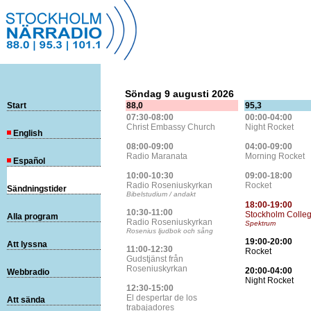
Söndag 9 augusti 2026
Start
88,0
95,3
07:30-08:00
00:00-04:00
Christ Embassy Church
Night Rocket
English
08:00-09:00
04:00-09:00
Radio Maranata
Morning Rocket
Español
10:00-10:30
09:00-18:00
Radio Roseniuskyrkan
Rocket
Sändningstider
Bibelstudium / andakt
18:00-19:00
10:30-11:00
Stockholm Colle
Alla program
Radio Roseniuskyrkan
Spektrum
Rosenius ljudbok och sång
19:00-20:00
Att lyssna
11:00-12:30
Rocket
Gudstjänst från
Roseniuskyrkan
20:00-04:00
Webbradio
Night Rocket
12:30-15:00
El despertar de los
Att sända
trabajadores